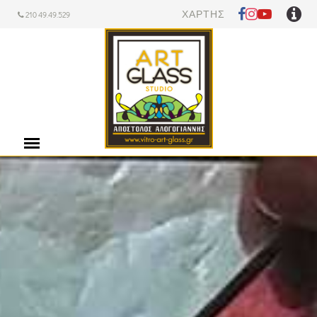
ΧΑΡΤΗΣ
210 49.49.529