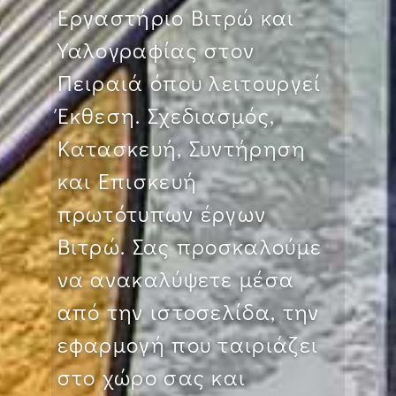
Εργαστήριο Βιτρώ και
Υαλογραφίας στον
Πειραιά όπου λειτουργεί
Έκθεση. Σχεδιασμός,
Κατασκευή, Συντήρηση
και Επισκευή
πρωτότυπων έργων
Βιτρώ. Σας προσκαλούμε
να ανακαλύψετε μέσα
από την ιστοσελίδα, την
εφαρμογή που ταιριάζει
στο χώρο σας και