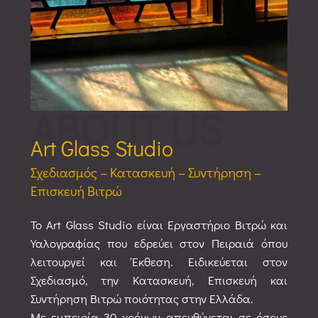
ABOUT US
Art Glass Studio
Σχεδιασμός – Κατασκευή – Συντήρηση –
Επισκευή Βιτρώ
Το Art Glass Studio είναι Εργαστήριο Βιτρώ και
Υαλογραφίας που εδρεύει στον Πειραιά όπου
λειτουργεί και Έκθεση. Ειδικεύεται στον
Σχεδιασμό, την Κατασκευή, Επισκευή και
Συντήρηση Βιτρώ ποιότητας στην Ελλάδα.
Με εμπειρία 30 χρόνων απευθύνεται σε όσους